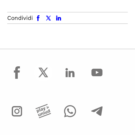
facebook
x.com
linkedin
Condividi
facebook