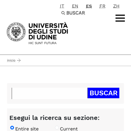
IT
EN
ES
FR
ZH
Passa al contenuto principale
BUSCAR
inicio
Esegui la ricerca su sezione:
Entire site
Current