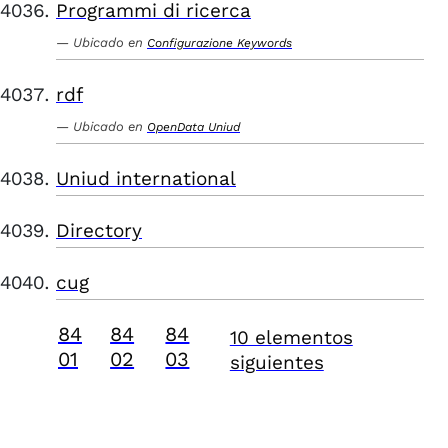
Programmi di ricerca
Ubicado en
Configurazione Keywords
rdf
Ubicado en
OpenData Uniud
Uniud international
Directory
cug
84
84
84
10 elementos
01
02
03
siguientes