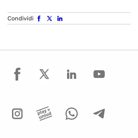
facebook
x.com
linkedin
Condividi
facebook