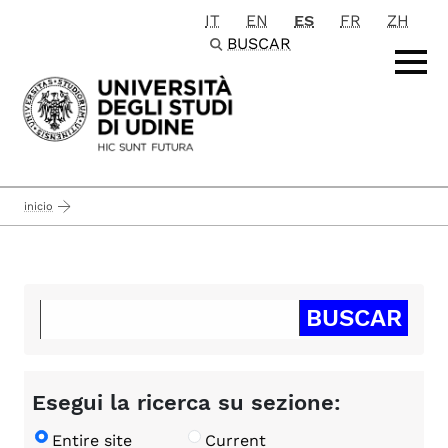
IT
EN
ES
FR
ZH
Passa al contenuto principale
BUSCAR
inicio
Esegui la ricerca su sezione:
Entire site
Current