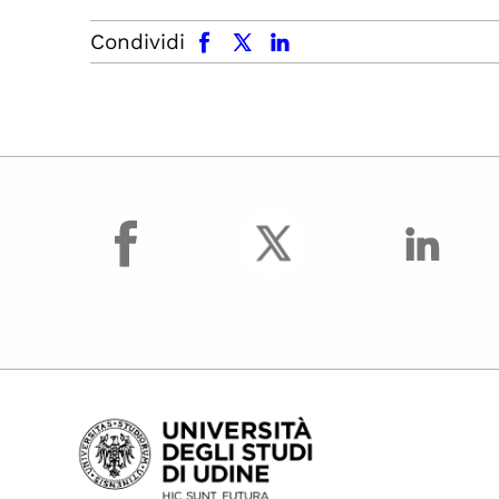
facebook
x.com
linkedin
Condividi
facebook