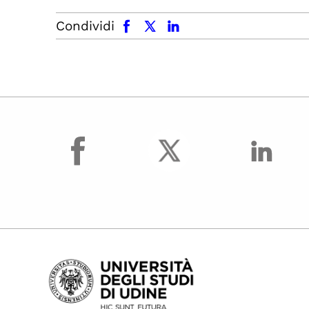
facebook
x.com
linkedin
Condividi
facebook