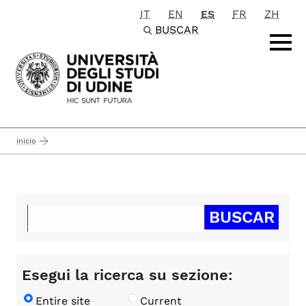
IT
EN
ES
FR
ZH
Passa al contenuto principale
BUSCAR
inicio
Esegui la ricerca su sezione:
Entire site
Current