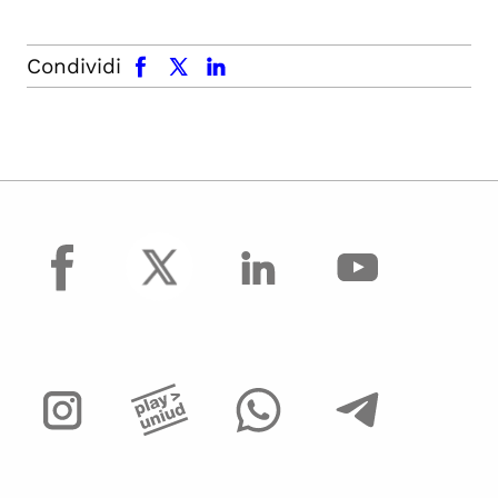
facebook
x.com
linkedin
Condividi
facebook