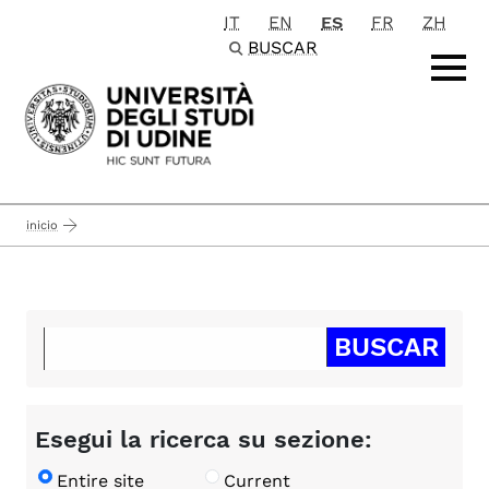
IT
EN
ES
FR
ZH
Passa al contenuto principale
BUSCAR
inicio
Esegui la ricerca su sezione:
Entire site
Current