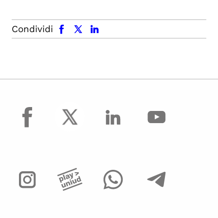
facebook
x.com
linkedin
Condividi
facebook