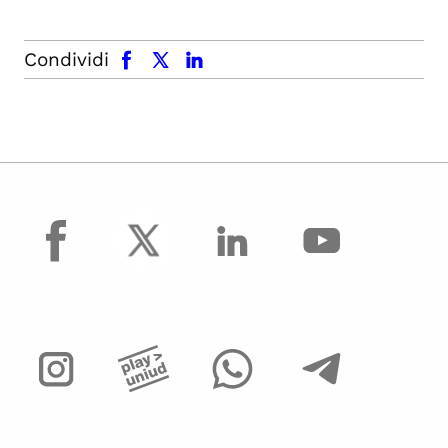
facebook
x.com
linkedin
Condividi
facebook