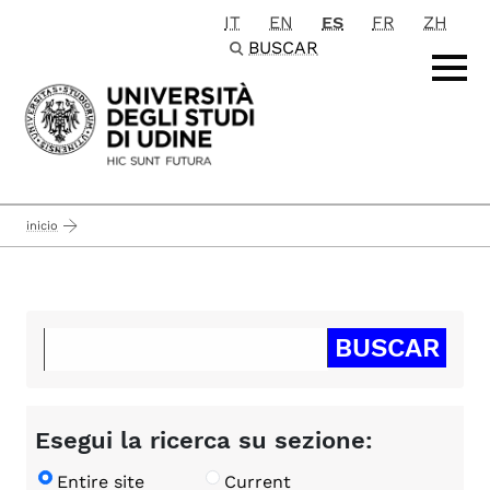
IT
EN
ES
FR
ZH
Passa al contenuto principale
BUSCAR
inicio
Esegui la ricerca su sezione:
Entire site
Current