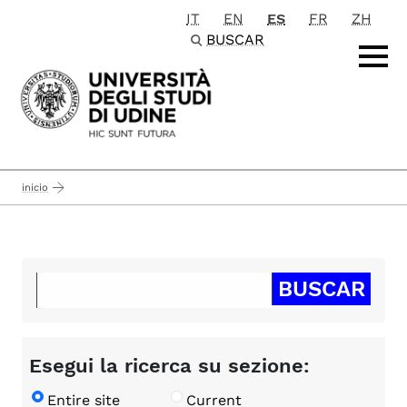
IT
EN
ES
FR
ZH
Passa al contenuto principale
BUSCAR
inicio
Esegui la ricerca su sezione:
Entire site
Current