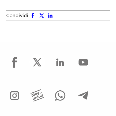
facebook
x.com
linkedin
Condividi
facebook