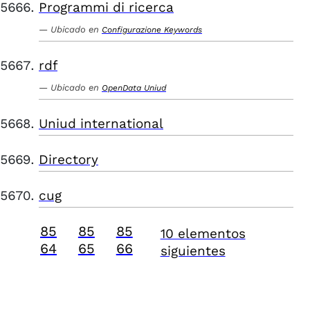
Programmi di ricerca
Ubicado en
Configurazione Keywords
rdf
Ubicado en
OpenData Uniud
Uniud international
Directory
cug
85
85
85
10 elementos
64
65
66
siguientes