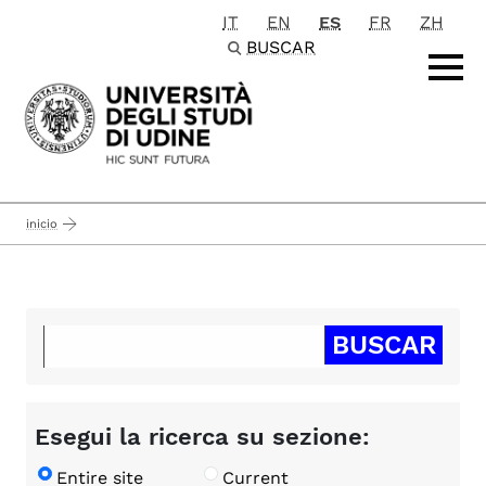
IT
EN
ES
FR
ZH
Passa al contenuto principale
BUSCAR
inicio
Esegui la ricerca su sezione:
Entire site
Current