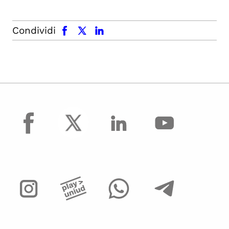
facebook
x.com
linkedin
Condividi
facebook