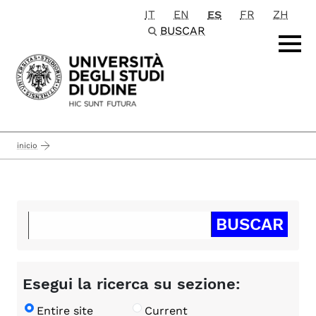
IT
EN
ES
FR
ZH
Passa al contenuto principale
BUSCAR
inicio
Esegui la ricerca su sezione:
Entire site
Current