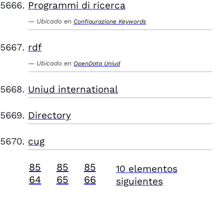
Programmi di ricerca
Ubicado en
Configurazione Keywords
rdf
Ubicado en
OpenData Uniud
Uniud international
Directory
cug
85
85
85
10 elementos
64
65
66
siguientes