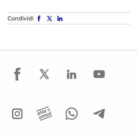
facebook
x.com
linkedin
Condividi
facebook