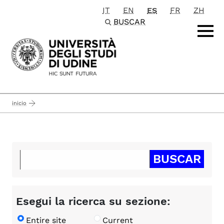
IT
EN
ES
FR
ZH
Passa al contenuto principale
BUSCAR
inicio
Esegui la ricerca su sezione:
Entire site
Current