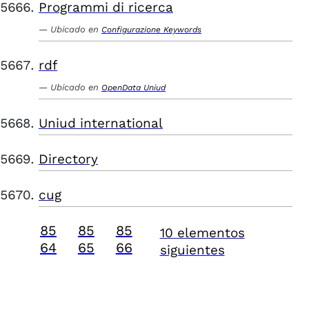
Programmi di ricerca
Ubicado en
Configurazione Keywords
rdf
Ubicado en
OpenData Uniud
Uniud international
Directory
cug
85
85
85
10 elementos
64
65
66
siguientes