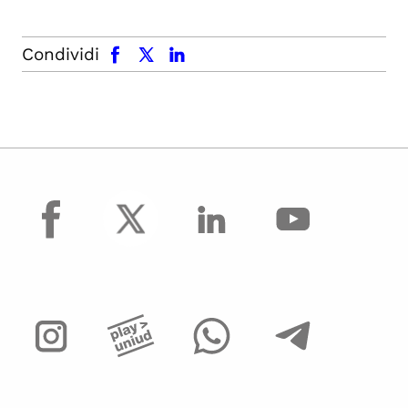
facebook
x.com
linkedin
Condividi
facebook