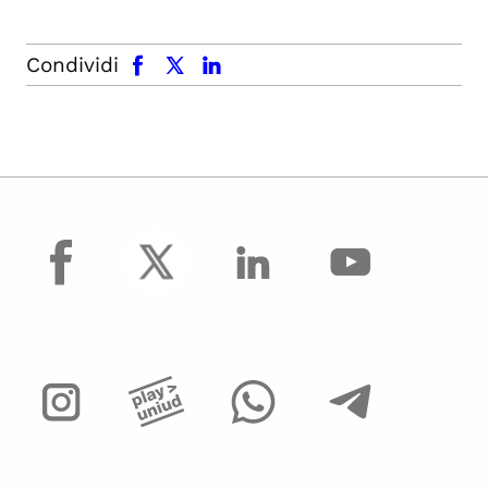
facebook
x.com
linkedin
Condividi
facebook