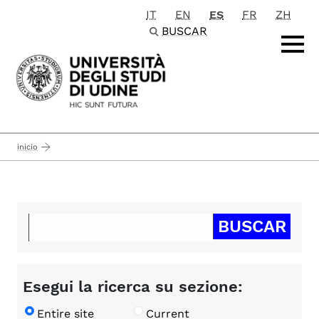
IT
EN
ES
FR
ZH
Passa al contenuto principale
BUSCAR
inicio
Esegui la ricerca su sezione:
Entire site
Current