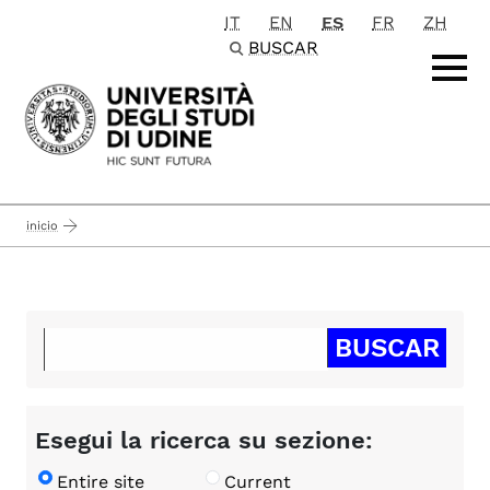
IT
EN
ES
FR
ZH
Passa al contenuto principale
BUSCAR
inicio
Esegui la ricerca su sezione:
Entire site
Current