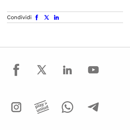
facebook
x.com
linkedin
Condividi
facebook