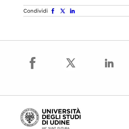
facebook
x.com
linkedin
Condividi
facebook