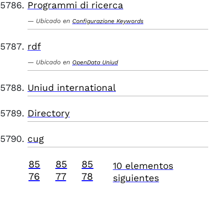
Programmi di ricerca
Ubicado en
Configurazione Keywords
rdf
Ubicado en
OpenData Uniud
Uniud international
Directory
cug
85
85
85
10 elementos
76
77
78
siguientes