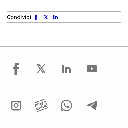
facebook
x.com
linkedin
Condividi
facebook