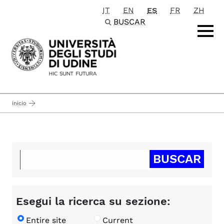
IT
EN
ES
FR
ZH
Passa al contenuto principale
BUSCAR
inicio
Esegui la ricerca su sezione:
Entire site
Current