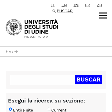
IT
EN
ES
FR
ZH
Passa al contenuto principale
BUSCAR
inicio
Esegui la ricerca su sezione:
Entire site
Current