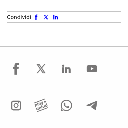
facebook
x.com
linkedin
Condividi
facebook