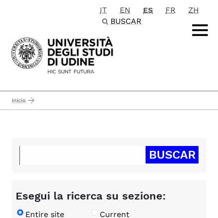
IT
EN
ES
FR
ZH
Passa al contenuto principale
BUSCAR
inicio
Esegui la ricerca su sezione:
Entire site
Current