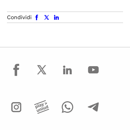
facebook
x.com
linkedin
Condividi
facebook