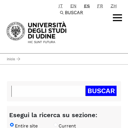
IT
EN
ES
FR
ZH
Passa al contenuto principale
BUSCAR
inicio
Esegui la ricerca su sezione:
Entire site
Current