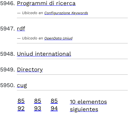
Programmi di ricerca
Ubicado en
Configurazione Keywords
rdf
Ubicado en
OpenData Uniud
Uniud international
Directory
cug
85
85
85
10 elementos
92
93
94
siguientes