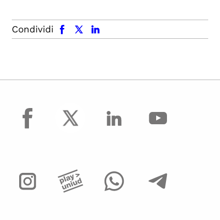
facebook
x.com
linkedin
Condividi
facebook