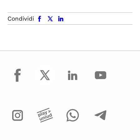
facebook
x.com
linkedin
Condividi
facebook