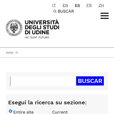
IT
EN
ES
FR
ZH
Passa al contenuto principale
BUSCAR
inicio
Esegui la ricerca su sezione:
Entire site
Current