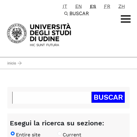
IT
EN
ES
FR
ZH
Passa al contenuto principale
BUSCAR
inicio
Esegui la ricerca su sezione:
Entire site
Current