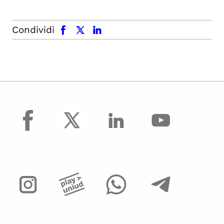
facebook
x.com
linkedin
Condividi
facebook