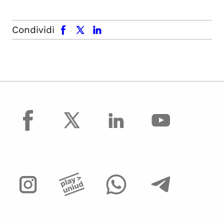
facebook
x.com
linkedin
Condividi
facebook