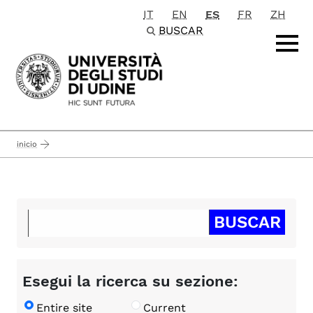
IT
EN
ES
FR
ZH
Passa al contenuto principale
BUSCAR
inicio
Esegui la ricerca su sezione:
Entire site
Current