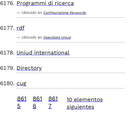
Programmi di ricerca
Ubicado en
Configurazione Keywords
rdf
Ubicado en
OpenData Uniud
Uniud international
Directory
cug
861
861
861
10 elementos
5
6
7
siguientes