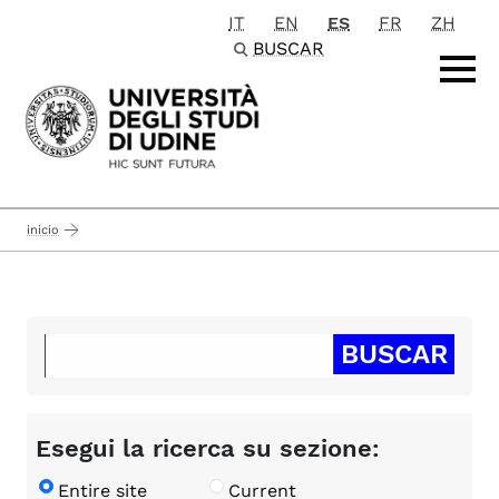
IT
EN
ES
FR
ZH
Passa al contenuto principale
BUSCAR
inicio
Esegui la ricerca su sezione:
Entire site
Current