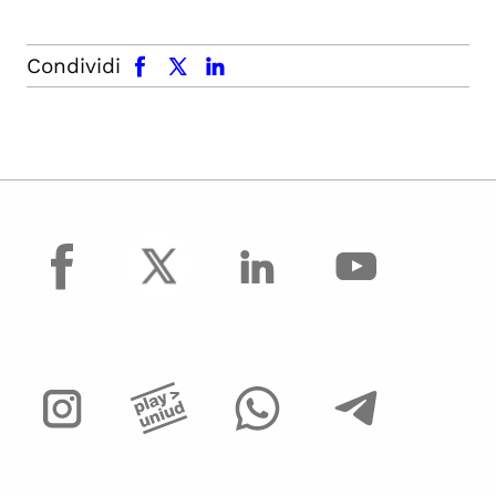
facebook
x.com
linkedin
Condividi
facebook