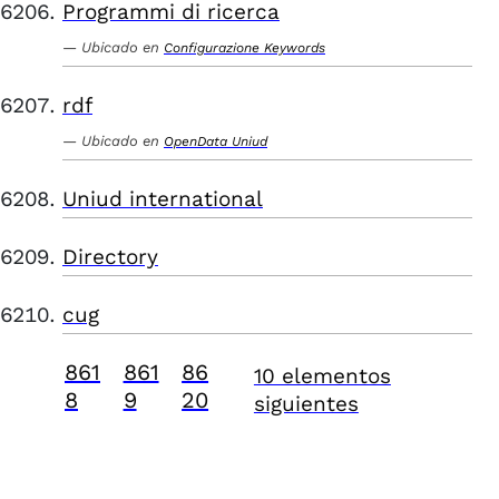
Programmi di ricerca
Ubicado en
Configurazione Keywords
rdf
Ubicado en
OpenData Uniud
Uniud international
Directory
cug
861
861
86
10 elementos
8
9
20
siguientes