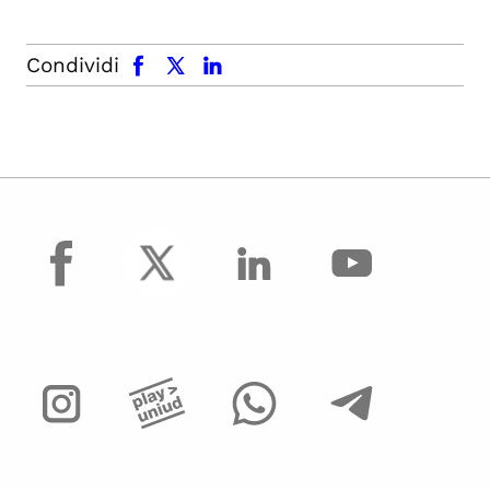
facebook
x.com
linkedin
Condividi
facebook