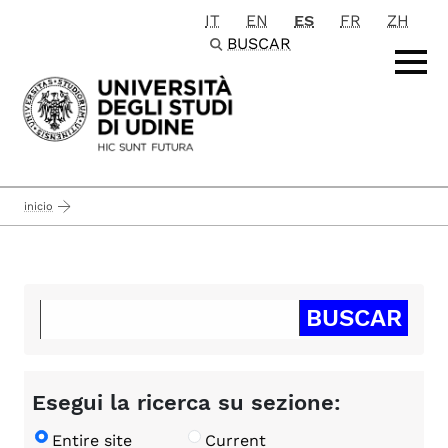
IT
EN
ES
FR
ZH
Passa al contenuto principale
BUSCAR
inicio
Esegui la ricerca su sezione:
Entire site
Current