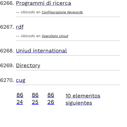
Programmi di ricerca
Ubicado en
Configurazione Keywords
rdf
Ubicado en
OpenData Uniud
Uniud international
Directory
cug
86
86
86
10 elementos
24
25
26
siguientes