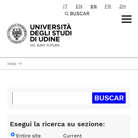
IT
EN
ES
FR
ZH
Passa al contenuto principale
BUSCAR
inicio
Esegui la ricerca su sezione:
Entire site
Current