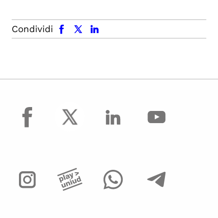
facebook
x.com
linkedin
Condividi
facebook