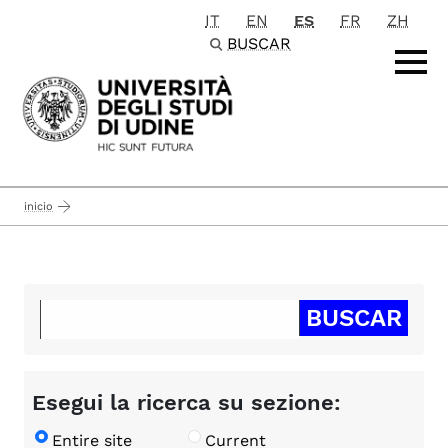
IT
EN
ES
FR
ZH
Passa al contenuto principale
BUSCAR
inicio
Esegui la ricerca su sezione:
Entire site
Current