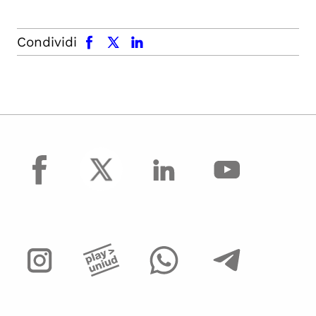
facebook
x.com
linkedin
Condividi
facebook