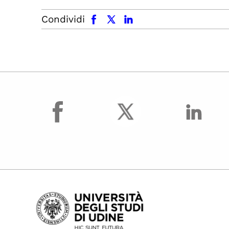
facebook
x.com
linkedin
Condividi
facebook