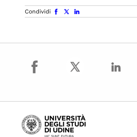
facebook
x.com
linkedin
Condividi
facebook