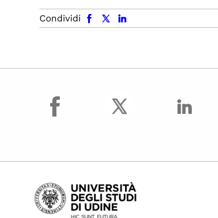
facebook
x.com
linkedin
Condividi
facebook