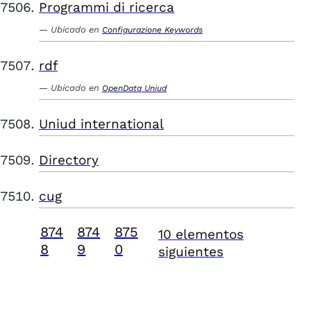
Programmi di ricerca
Ubicado en
Configurazione Keywords
rdf
Ubicado en
OpenData Uniud
Uniud international
Directory
cug
874
874
875
10 elementos
8
9
0
siguientes