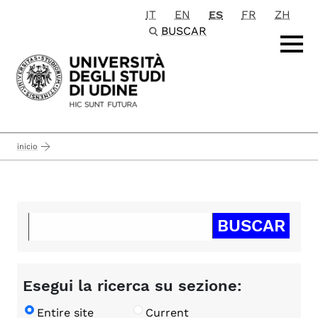
IT
EN
ES
FR
ZH
Passa al contenuto principale
BUSCAR
inicio
Esegui la ricerca su sezione:
Entire site
Current