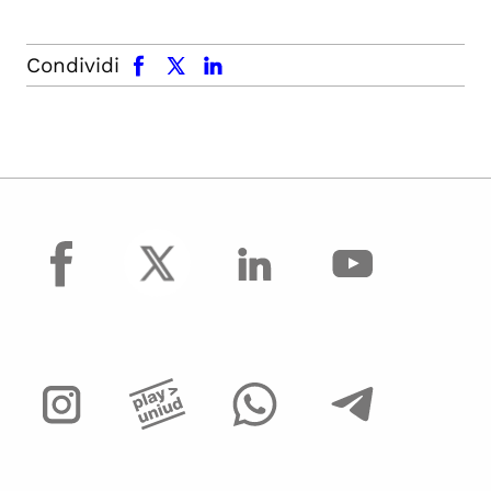
facebook
x.com
linkedin
Condividi
facebook