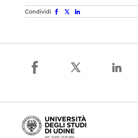
facebook
x.com
linkedin
Condividi
facebook