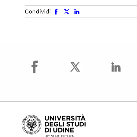
facebook
x.com
linkedin
Condividi
facebook