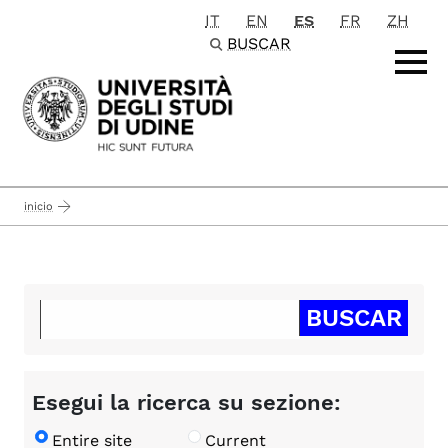
IT
EN
ES
FR
ZH
Passa al contenuto principale
BUSCAR
inicio
Esegui la ricerca su sezione:
Entire site
Current