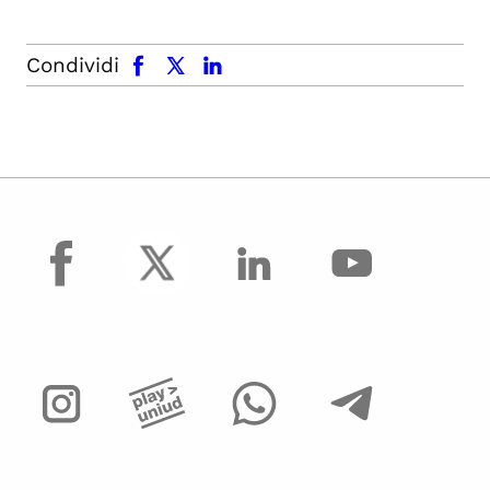
facebook
x.com
linkedin
Condividi
facebook