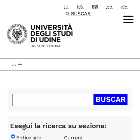
IT
EN
ES
FR
ZH
Passa al contenuto principale
BUSCAR
inicio
Esegui la ricerca su sezione:
Entire site
Current