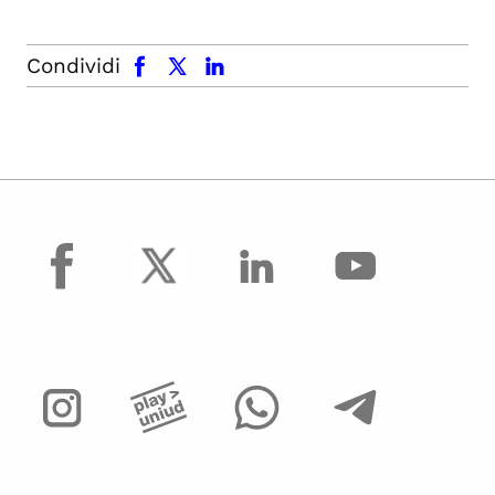
facebook
x.com
linkedin
Condividi
facebook