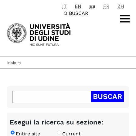
IT
EN
ES
FR
ZH
Passa al contenuto principale
BUSCAR
inicio
Esegui la ricerca su sezione:
Entire site
Current