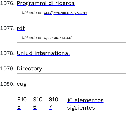
Programmi di ricerca
Ubicado en
Configurazione Keywords
rdf
Ubicado en
OpenData Uniud
Uniud international
Directory
cug
910
910
910
10 elementos
5
6
7
siguientes