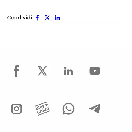
facebook
x.com
linkedin
Condividi
facebook