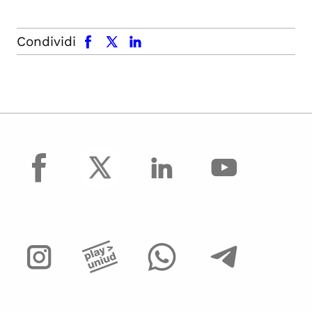
facebook
x.com
linkedin
Condividi
facebook