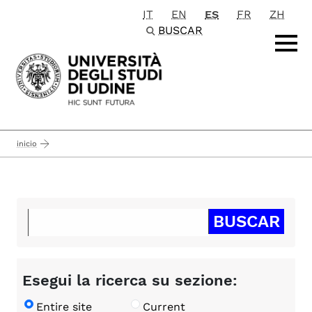
IT
EN
ES
FR
ZH
Passa al contenuto principale
BUSCAR
inicio
Esegui la ricerca su sezione:
Entire site
Current