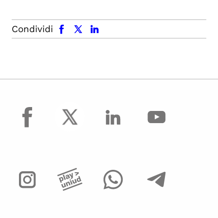
facebook
x.com
linkedin
Condividi
facebook