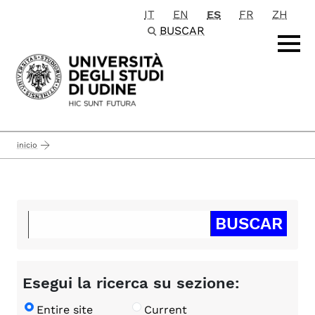
IT
EN
ES
FR
ZH
Passa al contenuto principale
BUSCAR
inicio
Esegui la ricerca su sezione:
Entire site
Current