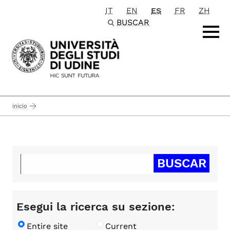
IT
EN
ES
FR
ZH
Passa al contenuto principale
BUSCAR
inicio
Esegui la ricerca su sezione:
Entire site
Current