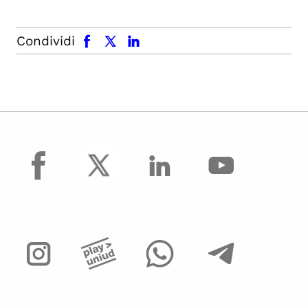
facebook
x.com
linkedin
Condividi
facebook