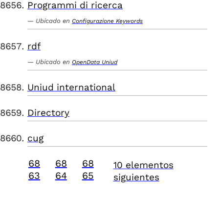
Programmi di ricerca
Ubicado en
Configurazione Keywords
rdf
Ubicado en
OpenData Uniud
Uniud international
Directory
cug
68
68
68
10 elementos
63
64
65
siguientes