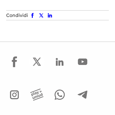
facebook
x.com
linkedin
Condividi
facebook