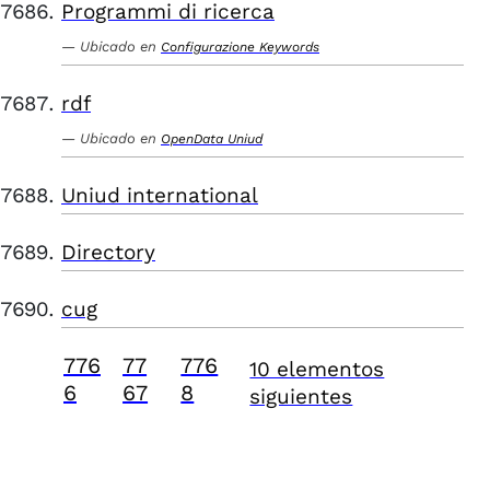
Programmi di ricerca
Ubicado en
Configurazione Keywords
rdf
Ubicado en
OpenData Uniud
Uniud international
Directory
cug
776
77
776
10 elementos
6
67
8
siguientes