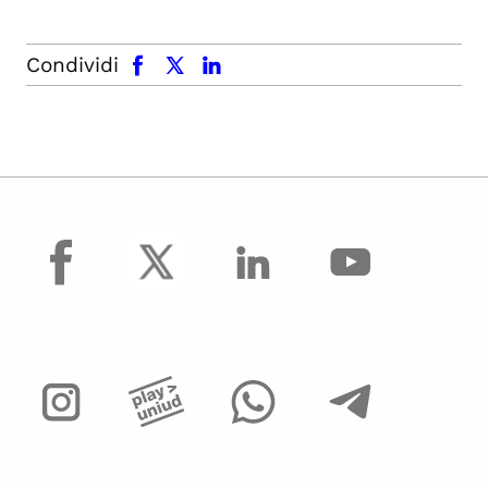
facebook
x.com
linkedin
Condividi
facebook