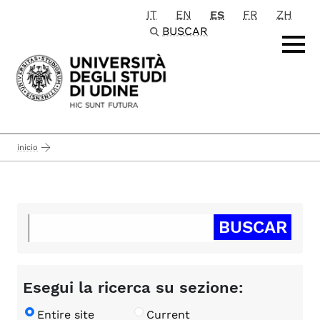
IT
EN
ES
FR
ZH
Passa al contenuto principale
BUSCAR
inicio
Esegui la ricerca su sezione:
Entire site
Current