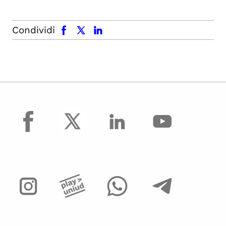
facebook
x.com
linkedin
Condividi
facebook