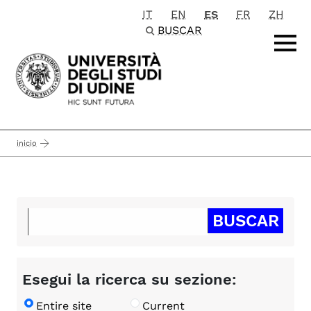
IT
EN
ES
FR
ZH
Passa al contenuto principale
BUSCAR
inicio
Esegui la ricerca su sezione:
Entire site
Current