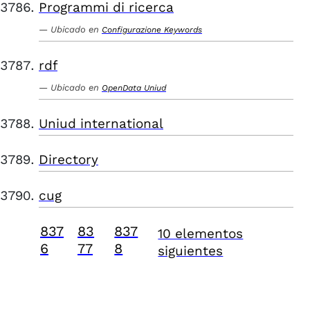
Programmi di ricerca
Ubicado en
Configurazione Keywords
rdf
Ubicado en
OpenData Uniud
Uniud international
Directory
cug
837
83
837
10 elementos
6
77
8
siguientes