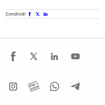
facebook
x.com
linkedin
Condividi
facebook