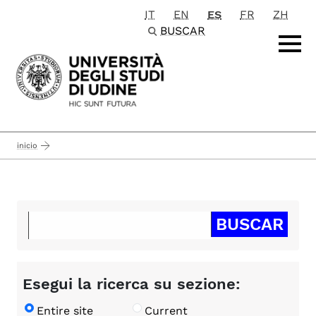
IT
EN
ES
FR
ZH
Passa al contenuto principale
BUSCAR
inicio
Esegui la ricerca su sezione:
Entire site
Current