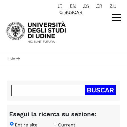
IT
EN
ES
FR
ZH
Passa al contenuto principale
BUSCAR
inicio
Esegui la ricerca su sezione:
Entire site
Current