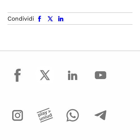
facebook
x.com
linkedin
Condividi
facebook