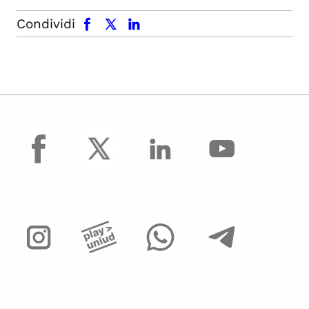
facebook
x.com
linkedin
Condividi
facebook