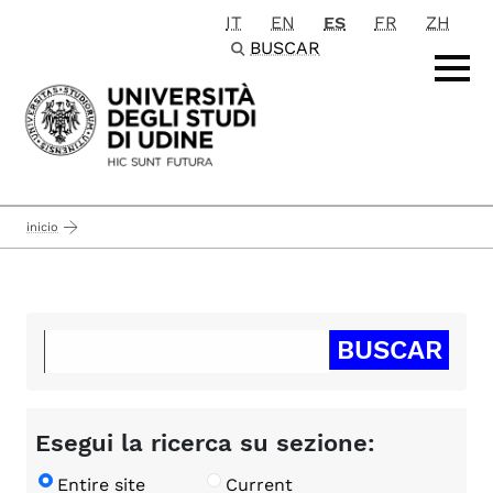
IT
EN
ES
FR
ZH
Passa al contenuto principale
BUSCAR
inicio
Esegui la ricerca su sezione:
Entire site
Current