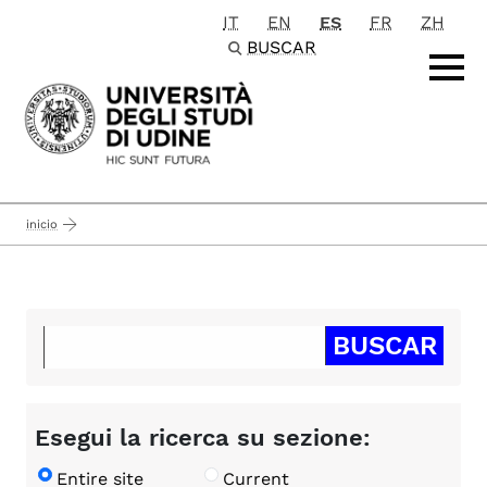
IT
EN
ES
FR
ZH
Passa al contenuto principale
BUSCAR
inicio
Esegui la ricerca su sezione:
Entire site
Current