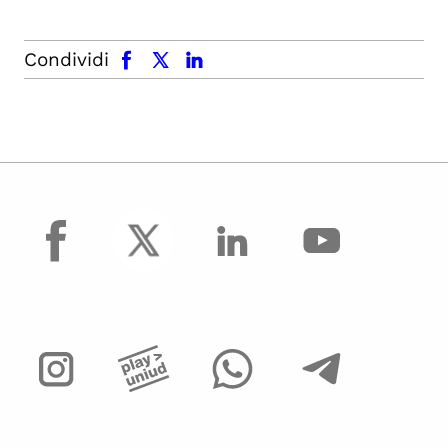
facebook
x.com
linkedin
Condividi
facebook