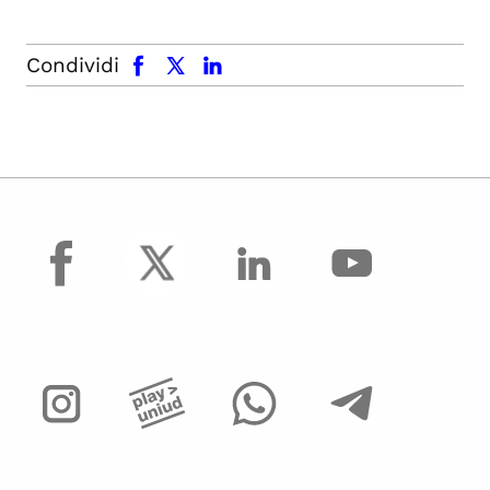
facebook
x.com
linkedin
Condividi
facebook