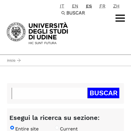
IT
EN
ES
FR
ZH
Passa al contenuto principale
BUSCAR
inicio
Esegui la ricerca su sezione:
Entire site
Current