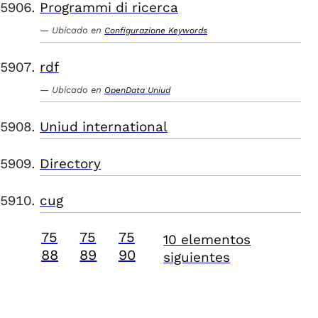
Programmi di ricerca
Ubicado en
Configurazione Keywords
rdf
Ubicado en
OpenData Uniud
Uniud international
Directory
cug
75
75
75
10 elementos
88
89
90
siguientes