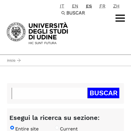
IT
EN
ES
FR
ZH
Passa al contenuto principale
BUSCAR
inicio
Esegui la ricerca su sezione:
Entire site
Current