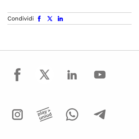
facebook
x.com
linkedin
Condividi
facebook