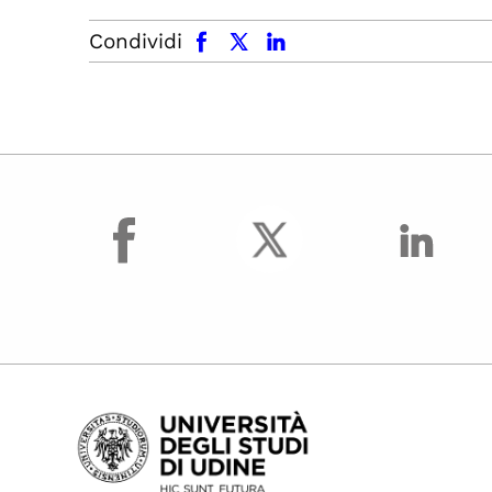
facebook
x.com
linkedin
Condividi
facebook