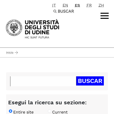
IT
EN
ES
FR
ZH
Passa al contenuto principale
BUSCAR
inicio
Esegui la ricerca su sezione:
Entire site
Current