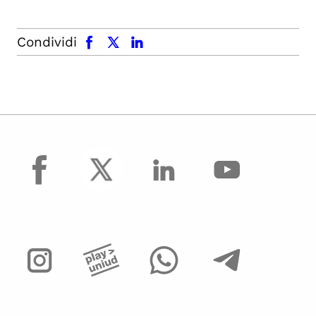
facebook
x.com
linkedin
Condividi
facebook