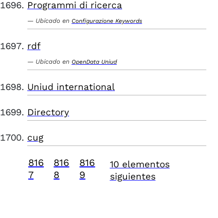
Programmi di ricerca
Ubicado en
Configurazione Keywords
rdf
Ubicado en
OpenData Uniud
Uniud international
Directory
cug
816
816
816
10 elementos
7
8
9
siguientes