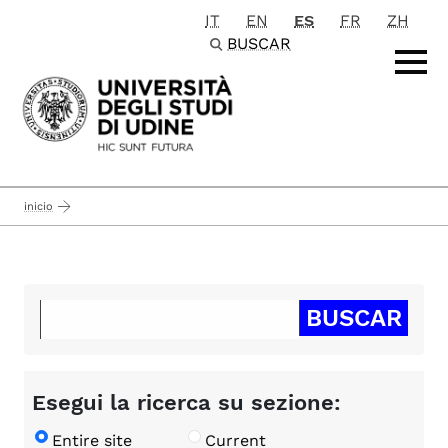
IT
EN
ES
FR
ZH
Passa al contenuto principale
BUSCAR
inicio
Esegui la ricerca su sezione:
Entire site
Current