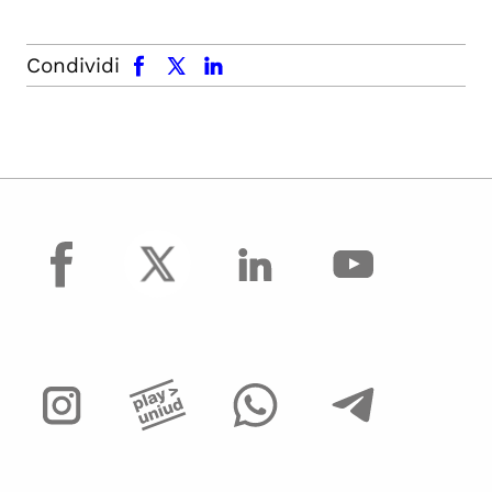
facebook
x.com
linkedin
Condividi
facebook