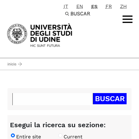
IT
EN
ES
FR
ZH
Passa al contenuto principale
BUSCAR
inicio
Esegui la ricerca su sezione:
Entire site
Current