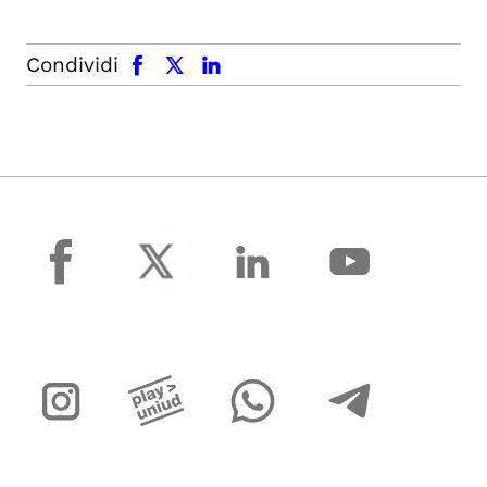
facebook
x.com
linkedin
Condividi
facebook